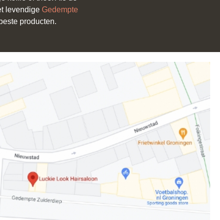
et levendige
Gedempte
beste producten.