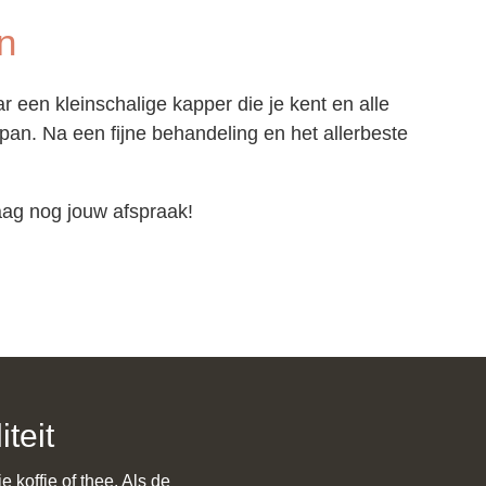
n
 een kleinschalige kapper die je kent en alle
span. Na een fijne behandeling en het allerbeste
aag nog jouw afspraak!
teit
e koffie of thee. Als de