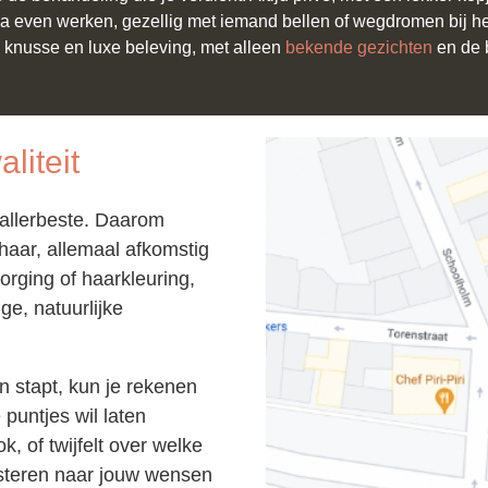
rima even werken, gezellig met iemand bellen of wegdromen bij h
 knusse en luxe beleving, met alleen
bekende gezichten
en de 
liteit
 allerbeste. Daarom
haar, allemaal afkomstig
zorging of haarkleuring,
e, natuurlijke
d.
 stapt, kun je rekenen
puntjes wil laten
, of twijfelt over welke
luisteren naar jouw wensen