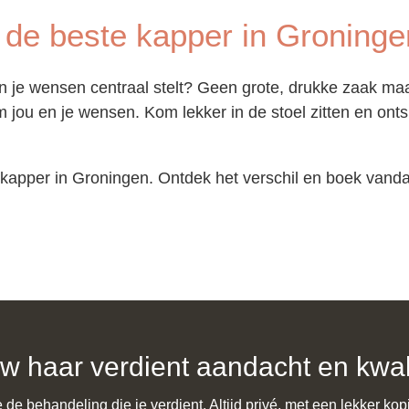
 de beste kapper in Groninge
 je wensen centraal stelt? Geen grote, drukke zaak maar
m jou en je wensen. Kom lekker in de stoel zitten en ont
 kapper in Groningen. Ontdek het verschil en boek vand
w haar verdient aandacht en kwali
e de behandeling die je verdient. Altijd privé, met een lekker kopj